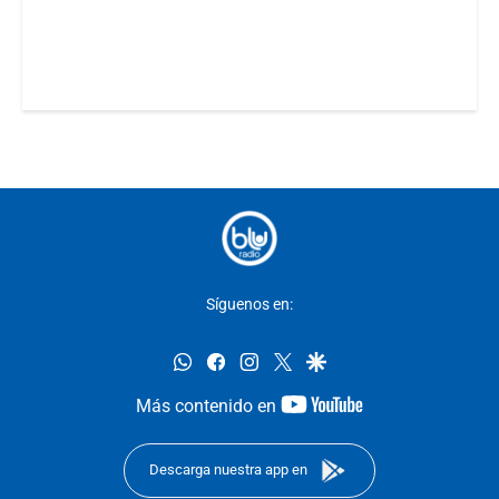
Síguenos en:
whatsapp
facebook
instagram
twitter
google
youtube-
Más contenido en
footer
Descarga nuestra app en