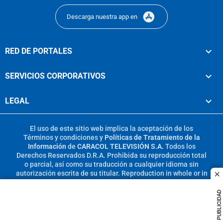
Descarga nuestra app en
RED DE PORTALES
SERVICIOS CORPORATIVOS
LEGAL
El uso de este sitio web implica la aceptación de los
Términos y condiciones
y
Políticas de Tratamiento de la
Información
de
CARACOL TELEVISIÓN S.A.
Todos los
Derechos Reservados D.R.A. Prohibida su reproducción total
o parcial, así como su traducción a cualquier idioma sin
autorización escrita de su titular. Reproduction in whole or in
c
part, or translation without written permission is prohibited.
All rights reserved 2025.
PUBLICIDAD
MIEMBRO DE: