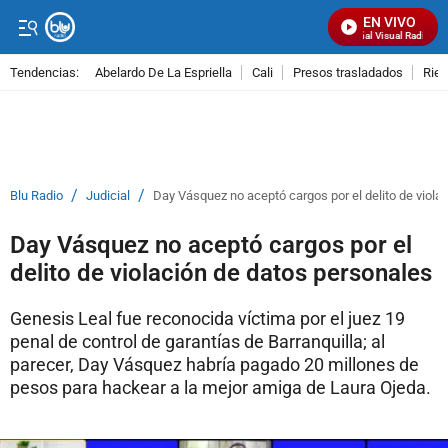
EN VIVO
Señal Visual Radio
Tendencias:
Abelardo De La Espriella
Cali
Presos trasladados
Rie
PUBLICIDAD
/
/
Blu Radio
Judicial
Day Vásquez no aceptó cargos por el delito de viola
Day Vásquez no aceptó cargos por el
delito de violación de datos personales
Genesis Leal fue reconocida víctima por el juez 19
penal de control de garantías de Barranquilla; al
parecer, Day Vásquez habría pagado 20 millones de
pesos para hackear a la mejor amiga de Laura Ojeda.