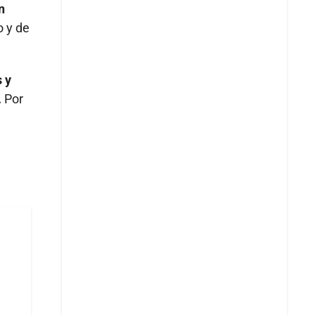
n
o y de
 y
.
Por