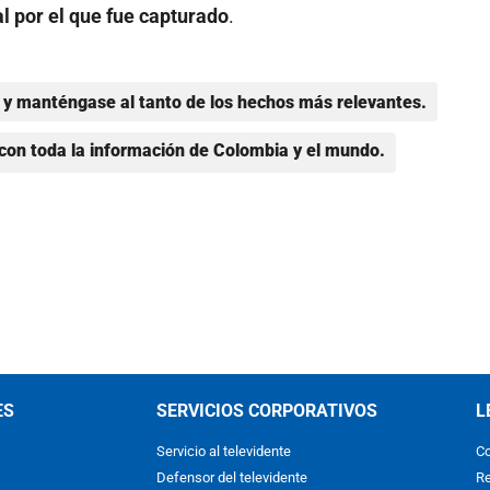
l por el que fue capturado
.
y manténgase al tanto de los hechos más relevantes.
con toda la información de Colombia y el mundo.
ES
SERVICIOS CORPORATIVOS
L
Servicio al televidente
Co
Defensor del televidente
Re