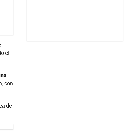
e
do el
una
n, con
ica de