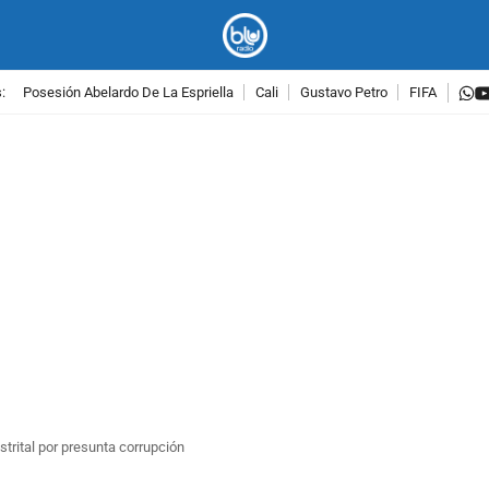
w
:
Posesión Abelardo De La Espriella
Cali
Gustavo Petro
FIFA
PUBLICIDAD
istrital por presunta corrupción