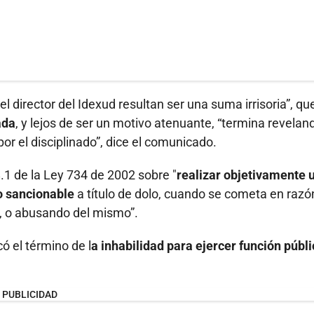
l director del Idexud resultan ser una suma irrisoria”, qu
ada
, y lejos de ser un motivo atenuante, “termina revelan
r el disciplinado”, dice el comunicado.
8.1 de la Ley 734 de 2002 sobre "
realizar objetivamente 
o sancionable
a título de dolo, cuando se cometa en razó
, o abusando del mismo”.
ó el término de l
a inhabilidad para ejercer función públ
PUBLICIDAD