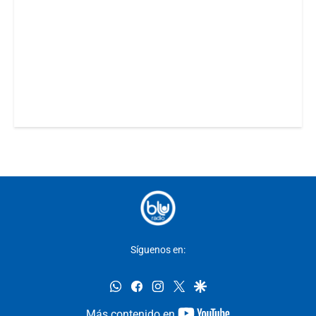
Síguenos en:
whatsapp
facebook
instagram
twitter
google
youtube-
Más contenido en