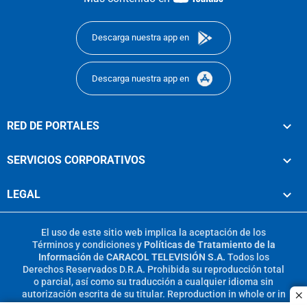
footer
Descarga nuestra app en
Descarga nuestra app en
RED DE PORTALES
SERVICIOS CORPORATIVOS
LEGAL
El uso de este sitio web implica la aceptación de los
Términos y condiciones
y
Políticas de Tratamiento de la
Información
de
CARACOL TELEVISIÓN S.A.
Todos los
Derechos Reservados D.R.A. Prohibida su reproducción total
o parcial, así como su traducción a cualquier idioma sin
autorización escrita de su titular. Reproduction in whole or in
c
part, or translation without written permission is prohibited.