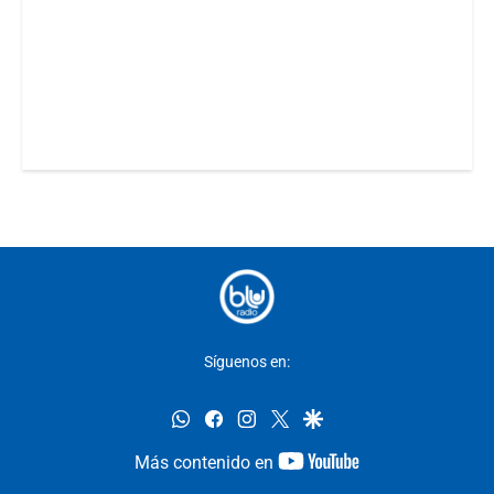
Síguenos en:
whatsapp
facebook
instagram
twitter
google
youtube-
Más contenido en
footer