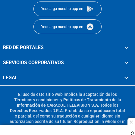
Descarga nuestra app en
Descarga nuestra app en
RED DE PORTALES
SERVICIOS CORPORATIVOS
LEGAL
El uso de este sitio web implica la aceptación de los
Términos y condiciones
y
Políticas de Tratamiento de la
Información
de
CARACOL TELEVISIÓN S.A.
Todos los
Derechos Reservados D.R.A. Prohibida su reproducción total
o parcial, así como su traducción a cualquier idioma sin
autorización escrita de su titular. Reproduction in whole or in
c
part, or translation without written permission is prohibited.
All rights reserved 2025.