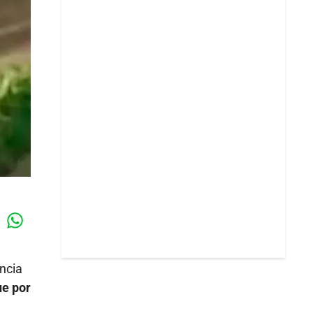
Whatsapp
k
ncia
ue por