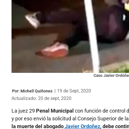
Caso Javier Ordóñez
|
19 de Sept, 2020
Por:
Michell Quiñones
Actualizado: 20 de sept, 2020
La juez 29
Penal Municipal
con función de control 
y por eso envió la solicitud al Consejo Superior de 
la muerte del abogado
Javier Ordoñez
, debe contin