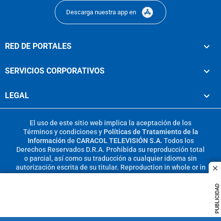
Descarga nuestra app en
RED DE PORTALES
SERVICIOS CORPORATIVOS
LEGAL
El uso de este sitio web implica la aceptación de los
Términos y condiciones
y
Políticas de Tratamiento de la
Información
de
CARACOL TELEVISIÓN S.A.
Todos los
Derechos Reservados D.R.A. Prohibida su reproducción total
o parcial, así como su traducción a cualquier idioma sin
autorización escrita de su titular. Reproduction in whole or in
c
part, or translation without written permission is prohibited.
All rights reserved 2025.
PUBLICIDAD
MIEMBRO DE: