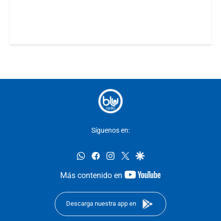
Síguenos en:
whatsapp
facebook
instagram
twitter
google
youtube-
Más contenido en
footer
Descarga nuestra app en