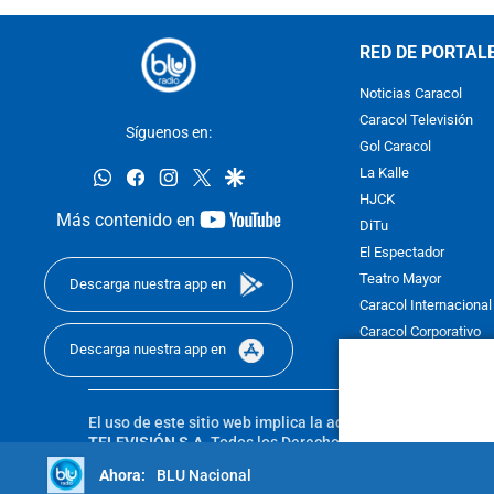
RED DE PORTAL
Noticias Caracol
Caracol Televisión
Síguenos en:
Gol Caracol
whatsapp
facebook
instagram
twitter
google
La Kalle
HJCK
youtube-
Más contenido en
DiTu
footer
El Espectador
Teatro Mayor
Descarga nuestra app en
Caracol Internacional
Caracol Corporativo
Descarga nuestra app en
Caracol Next
El uso de este sitio web implica la aceptación de los
Térmi
TELEVISIÓN S.A.
Todos los Derechos Reservados D.R.A. Pro
sin autorización escrita de su titular. Reproduction in whole
BLU Nacional
reserved 2025.