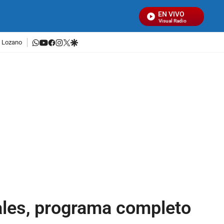
EN VIVO
Señal Visual Radio
whatsapp
youtube
facebook
instagram
twitter
google
a Lozano
les, programa completo