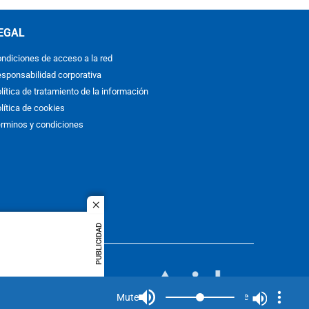
EGAL
ndiciones de acceso a la red
sponsabilidad corporativa
lítica de tratamiento de la información
lítica de cookies
rminos y condiciones
close
PUBLICIDAD
ACOL
quier idioma
MIEMBRO DE:
rights
Mute
Mute