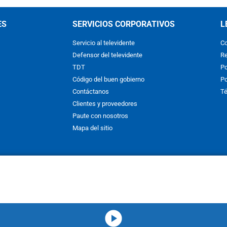
ES
SERVICIOS CORPORATIVOS
L
Servicio al televidente
Co
Defensor del televidente
Re
TDT
Po
Código del buen gobierno
Po
Contáctanos
Té
Clientes y proveedores
Paute con nosotros
Mapa del sitio
nos y condiciones
y
Políticas de Tratamiento de la Información
de
CAR
hibida su reproducción total o parcial, así como su traducción a cual
 or in part, or translation without written permission is prohibited. All 
media-icon