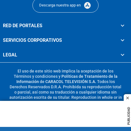
Descarga nuestra app en
RED DE PORTALES
SERVICIOS CORPORATIVOS
LEGAL
El uso de este sitio web implica la aceptación de los
Términos y condiciones
y
Políticas de Tratamiento de la
Información
de
CARACOL TELEVISIÓN S.A.
Todos los
Derechos Reservados D.R.A. Prohibida su reproducción total
o parcial, así como su traducción a cualquier idioma sin
autorización escrita de su titular. Reproduction in whole or in
c
part, or translation without written permission is prohibited.
All rights reserved 2025.
PUBLICIDAD
MIEMBRO DE: