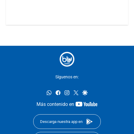
Síguenos en:
whatsapp
facebook
instagram
twitter
google
youtube-
Más contenido en
footer
Descarga nuestra app en