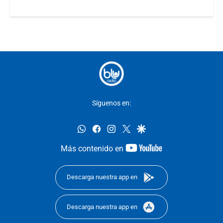
Síguenos en:
whatsapp
facebook
instagram
twitter
google
youtube-
Más contenido en
footer
Descarga nuestra app en
Descarga nuestra app en