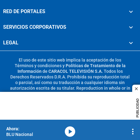
RED DE PORTALES
SERVICIOS CORPORATIVOS
LEGAL
El uso de este sitio web implica la aceptación de los
Términos y condiciones
y
Políticas de Tratamiento de la
Información
de
CARACOL TELEVISIÓN S.A.
Todos los
Derechos Reservados D.R.A. Prohibida su reproducción total
o parcial, así como su traducción a cualquier idioma sin
autorización escrita de su titular. Reproduction in whole or in
c
part, or translation without written permission is prohibited.
All rights reserved 2025.
PUBLICIDAD
MIEMBRO DE:
media-icon
BLU Nacional