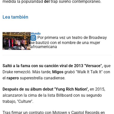
medida la popularidad
del
trap sureño contemporáneo.
Lea también
Mundo
Por primera vez un teatro de Broadway
se bautizó con el nombre de una mujer
afroamericana
Saltó a la fama con su canción viral de 2013 "Versace",
que
Drake remezcló. Más tarde,
Migos
grabó "Walk It Talk It" con
el
rapero
superestrella canadiense.
Después de su álbum debut "Yung Rich Nation",
en 2015,
alcanzaron la cima de la lista Billboard con su segundo
trabajo, "Culture".
Tras firmar un contrato con Motown y Capitol Records en