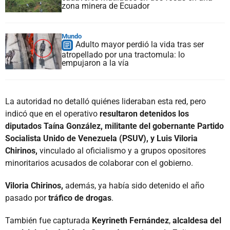
zona minera de Ecuador
Mundo
Adulto mayor perdió la vida tras ser
atropellado por una tractomula: lo
empujaron a la vía
La autoridad no detalló quiénes lideraban esta red, pero
indicó que en el operativo
resultaron detenidos los
diputados Taína González, militante del gobernante Partido
Socialista Unido de Venezuela (PSUV), y Luis Viloria
Chirinos,
vinculado al oficialismo y a grupos opositores
minoritarios acusados de colaborar con el gobierno.
Viloria Chirinos,
además, ya había sido detenido el año
pasado por
tráfico de drogas
.
También fue capturada
Keyrineth Fernández
,
alcaldesa del