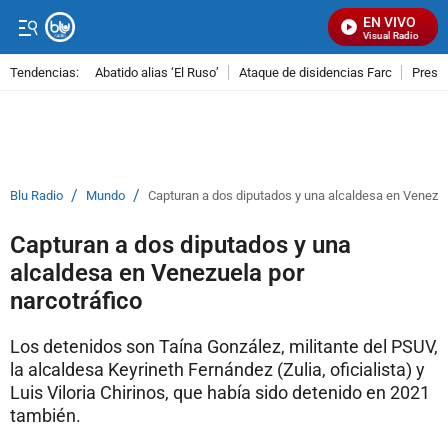
EN VIVO
Señal Visual Radio
Tendencias:
Abatido alias ‘El Ruso’
Ataque de disidencias Farc
Preso
PUBLICIDAD
/
/
Blu Radio
Mundo
Capturan a dos diputados y una alcaldesa en Venezue
Capturan a dos diputados y una
alcaldesa en Venezuela por
narcotráfico
Los detenidos son Taína González, militante del PSUV,
la alcaldesa Keyrineth Fernández (Zulia, oficialista) y
Luis Viloria Chirinos, que había sido detenido en 2021
también.