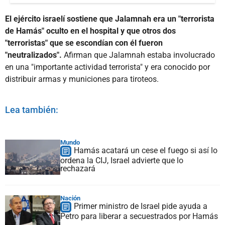
El ejército israelí sostiene que Jalamnah era un "terrorista
de Hamás" oculto en el hospital y que otros dos
"terroristas" que se escondían con él fueron
"neutralizados".
Afirman que Jalamnah estaba involucrado
en una "importante actividad terrorista" y era conocido por
distribuir armas y municiones para tiroteos.
Lea también:
Mundo
Hamás acatará un cese el fuego si así lo
ordena la CIJ, Israel advierte que lo
rechazará
Nación
Primer ministro de Israel pide ayuda a
Petro para liberar a secuestrados por Hamás