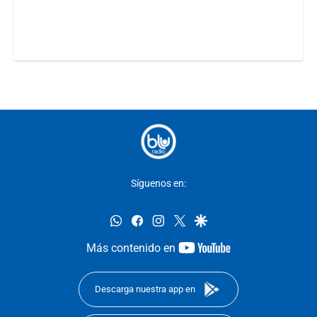
Síguenos en:
whatsapp
facebook
instagram
twitter
google
youtube-
Más contenido en
footer
Descarga nuestra app en