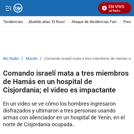
EN VIVO
Señal Visual Radio
Tendencias:
Abatido alias ‘El Ruso’
Ataque de disidencias Farc
Preso
PUBLICIDAD
/
/
Blu Radio
Mundo
Comando israelí mata a tres miembros de Hamás en un
Comando israelí mata a tres miembros
de Hamás en un hospital de
Cisjordania; el video es impactante
En un video se ve cómo los hombres ingresaron
disfrazados y ultimaron a tres personas usando
armas con silenciador en un hospital de Yenín, en el
norte de Cisjordania ocupada..