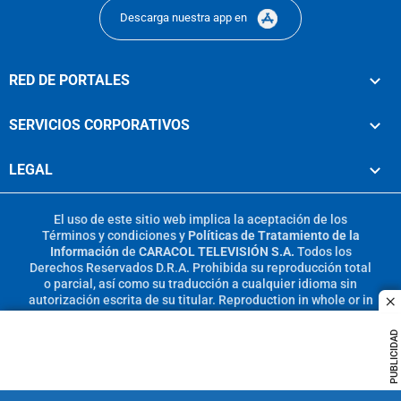
Descarga nuestra app en
RED DE PORTALES
SERVICIOS CORPORATIVOS
LEGAL
El uso de este sitio web implica la aceptación de los
Términos y condiciones
y
Políticas de Tratamiento de la
Información
de
CARACOL TELEVISIÓN S.A.
Todos los
Derechos Reservados D.R.A. Prohibida su reproducción total
o parcial, así como su traducción a cualquier idioma sin
autorización escrita de su titular. Reproduction in whole or in
c
part, or translation without written permission is prohibited.
All rights reserved 2025.
PUBLICIDAD
MIEMBRO DE: