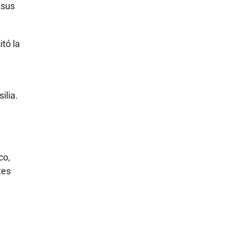
 sus
itó la
.
ilia.
co,
tes