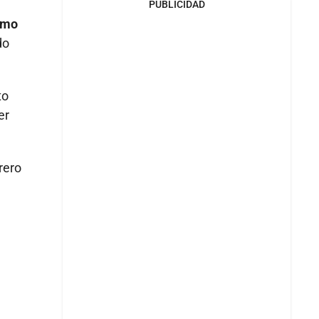
PUBLICIDAD
como
do
to
er
rero