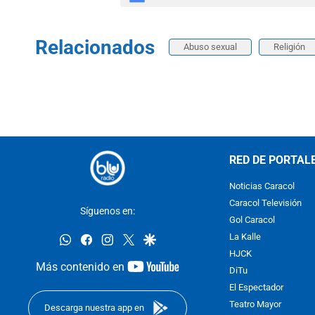
Relacionados
Abuso sexual
Religión
RED DE PORTAL
Noticias Caracol
Caracol Televisión
Síguenos en:
Gol Caracol
whatsapp
facebook
instagram
twitter
google
La Kalle
HJCK
youtube-
Más contenido en
DiTu
footer
El Espectador
Teatro Mayor
Descarga nuestra app en