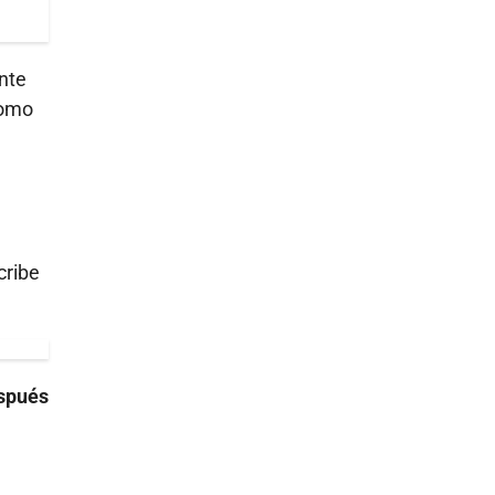
nte
como
cribe
espués