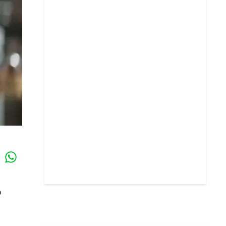
Whatsapp
k
o