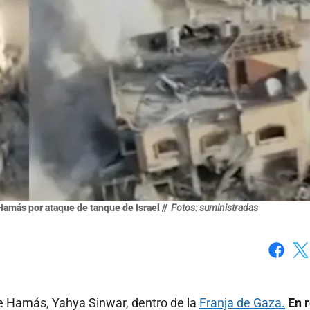
amás por ataque de tanque de Israel //
Fotos: suministradas
Faceboo
X
 de Hamás, Yahya Sinwar, dentro de la
Franja de Gaza.
En 