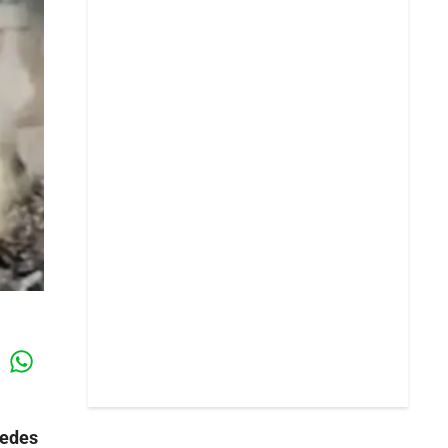
Whatsapp
k
redes