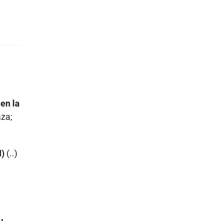
 en la
aza;
I)
(..)