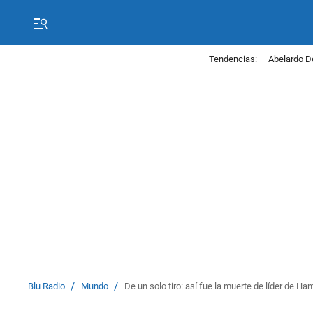
Tendencias:
Abelardo D
/
/
Blu Radio
Mundo
De un solo tiro: así fue la muerte de líder de H