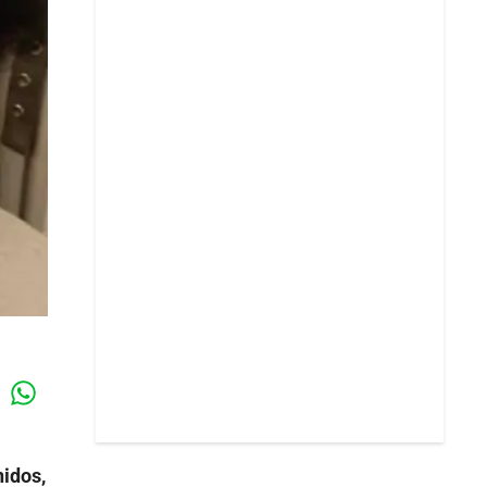
Whatsapp
k
idos,