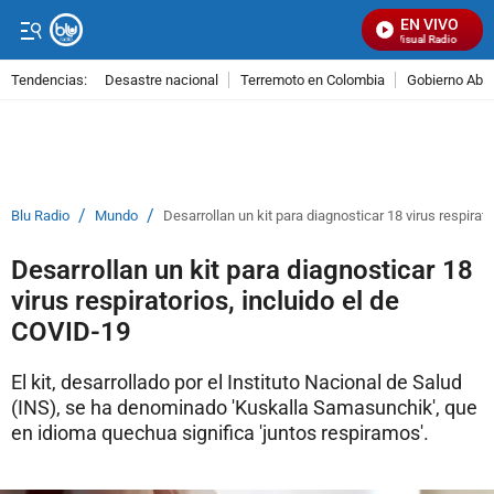
EN VIVO
Señal Visual Radio
Tendencias:
Desastre nacional
Terremoto en Colombia
Gobierno Abel
PUBLICIDAD
/
/
Blu Radio
Mundo
Desarrollan un kit para diagnosticar 18 virus respirat
Desarrollan un kit para diagnosticar 18
virus respiratorios, incluido el de
COVID-19
El kit, desarrollado por el Instituto Nacional de Salud
(INS), se ha denominado 'Kuskalla Samasunchik', que
en idioma quechua significa 'juntos respiramos'.