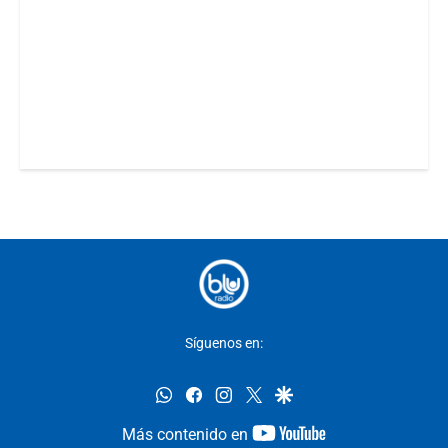
Síguenos en:
whatsapp
facebook
instagram
twitter
google
youtube-
Más contenido en