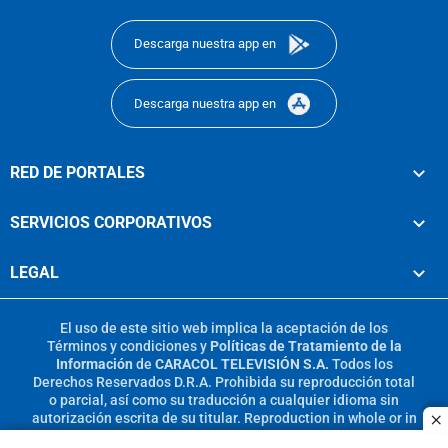
footer
Descarga nuestra app en
Descarga nuestra app en
RED DE PORTALES
SERVICIOS CORPORATIVOS
LEGAL
El uso de este sitio web implica la aceptación de los
Términos y condiciones
y
Políticas de Tratamiento de la
Información
de
CARACOL TELEVISIÓN S.A.
Todos los
Derechos Reservados D.R.A. Prohibida su reproducción total
o parcial, así como su traducción a cualquier idioma sin
autorización escrita de su titular. Reproduction in whole or in
c
part, or translation without written permission is prohibited.