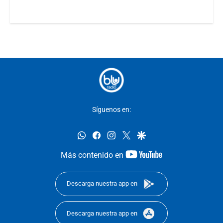
Síguenos en:
whatsapp
facebook
instagram
twitter
google
youtube-
Más contenido en
footer
Descarga nuestra app en
Descarga nuestra app en