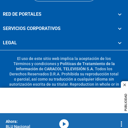
RED DE PORTALES
SERVICIOS CORPORATIVOS
LEGAL
El uso de este sitio web implica la aceptación de los
Términos y condiciones
y
Políticas de Tratamiento de la
Información
de
CARACOL TELEVISIÓN S.A.
Todos los
Derechos Reservados D.R.A. Prohibida su reproducción total
o parcial, así como su traducción a cualquier idioma sin
autorización escrita de su titular. Reproduction in whole or in
c
part, or translation without written permission is prohibited.
All rights reserved 2025.
PUBLICIDAD
MIEMBRO DE:
media-icon
BLU Nacional