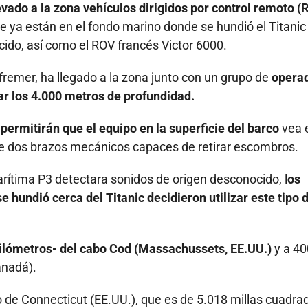
evado a la zona vehículos dirigidos por control remoto (
e ya están en el fondo marino donde se hundió el Titanic
ido, así como el ROV francés Victor 6000.
Ifremer, ha llegado a la zona junto con un grupo de
opera
ar los 4.000 metros de profundidad.
permitirán que el equipo en la superficie del barco
vea 
ene dos brazos mecánicos capaces de retirar escombros.
rítima P3 detectara sonidos de origen desconocido, l
os
 hundió cerca del Titanic decidieron utilizar este tipo 
kilómetros- del cabo Cod (Massachussets, EE.UU.)
y a 40
anadá).
o de Connecticut (EE.UU.), que es de 5.018 millas cuadra