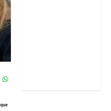
Whatsapp
k
 que