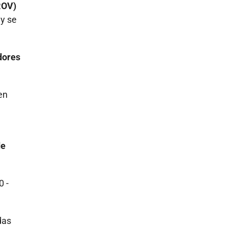
ROV)
 y se
dores
en
de
0 -
das