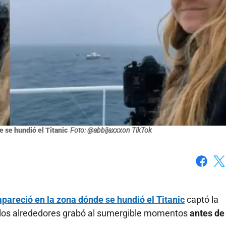
 se hundió el Titanic
Foto: @abbijaxxxon TikTok
Faceboo
X
pareció en la zona dónde se hundió el Titanic
captó la
 los alrededores grabó al sumergible momentos
antes de