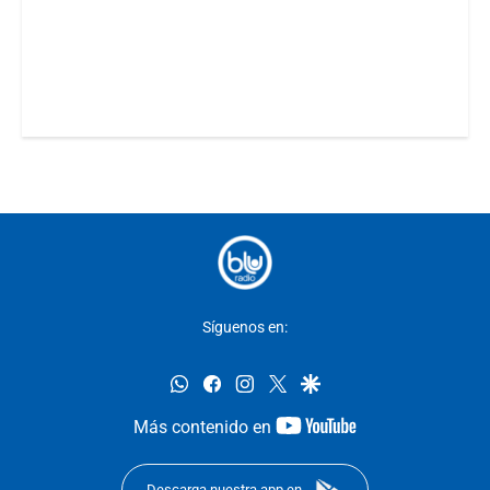
Síguenos en:
whatsapp
facebook
instagram
twitter
google
youtube-
Más contenido en
footer
Descarga nuestra app en