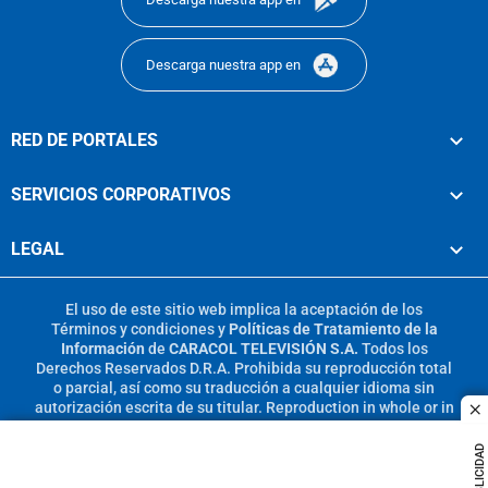
Descarga nuestra app en
RED DE PORTALES
SERVICIOS CORPORATIVOS
LEGAL
El uso de este sitio web implica la aceptación de los
Términos y condiciones
y
Políticas de Tratamiento de la
Información
de
CARACOL TELEVISIÓN S.A.
Todos los
Derechos Reservados D.R.A. Prohibida su reproducción total
o parcial, así como su traducción a cualquier idioma sin
autorización escrita de su titular. Reproduction in whole or in
c
part, or translation without written permission is prohibited.
All rights reserved 2025.
PUBLICIDAD