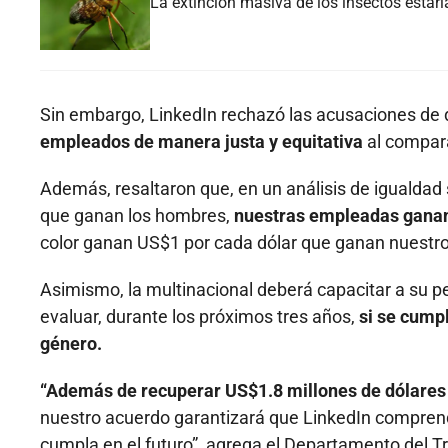
La extinción masiva de los insectos estar
Sin embargo, LinkedIn rechazó las acusaciones de d
empleados de manera justa y equitativa
al compara
Además, resaltaron que, en un análisis de igualdad s
que ganan los hombres,
nuestras empleadas gana
color ganan US$1 por cada dólar que ganan nuestr
Asimismo, la multinacional deberá capacitar a su pe
evaluar, durante los próximos tres años,
si se cumpl
género.
“Además de recuperar US$1.8 millones de dólares 
nuestro acuerdo garantizará que LinkedIn comprend
cumpla en el futuro”, agrega el Departamento del T