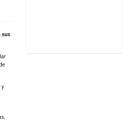
 sus
lar
 de
 y
as,