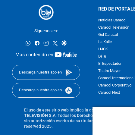
RED DE PORTAL
Noticias Caracol
Caracol Televisión
Síguenos en:
Gol Caracol
whatsapp
facebook
instagram
twitter
google
La Kalle
HJCK
youtube-
Más contenido en
DiTu
footer
El Espectador
Teatro Mayor
Descarga nuestra app en
Caracol Internacional
Caracol Corporativo
Descarga nuestra app en
Caracol Next
El uso de este sitio web implica la aceptación de los
Térmi
TELEVISIÓN S.A.
Todos los Derechos Reservados D.R.A. Pro
sin autorización escrita de su titular. Reproduction in whole
reserved 2025.