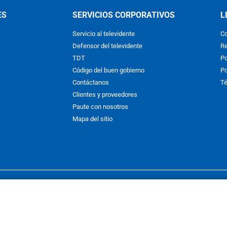
ES
SERVICIOS CORPORATIVOS
L
Servicio al televidente
Co
Defensor del televidente
Re
TDT
Po
Código del buen gobierno
Po
Contáctanos
Té
Clientes y proveedores
Paute con nosotros
Mapa del sitio
nos y condiciones
y
Políticas de Tratamiento de la Información
de
CAR
hibida su reproducción total o parcial, así como su traducción a cual
 or in part, or translation without written permission is prohibited. All 