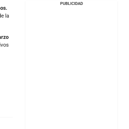
PUBLICIDAD
ños.
de la
arzo
ivos