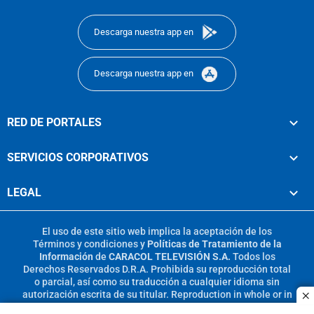
footer
Descarga nuestra app en
Descarga nuestra app en
RED DE PORTALES
SERVICIOS CORPORATIVOS
LEGAL
El uso de este sitio web implica la aceptación de los
Términos y condiciones
y
Políticas de Tratamiento de la
Información
de
CARACOL TELEVISIÓN S.A.
Todos los
Derechos Reservados D.R.A. Prohibida su reproducción total
o parcial, así como su traducción a cualquier idioma sin
autorización escrita de su titular. Reproduction in whole or in
c
part, or translation without written permission is prohibited.