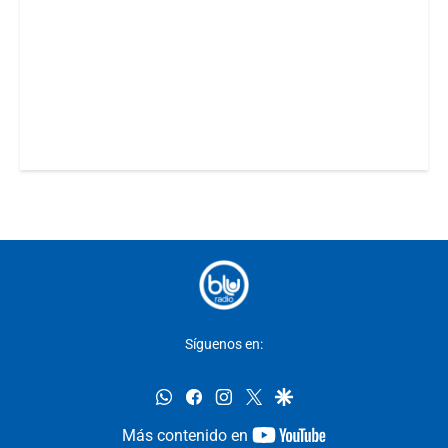
Síguenos en:
whatsapp
facebook
instagram
twitter
google
youtube-
Más contenido en