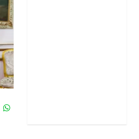
Whatsapp
k