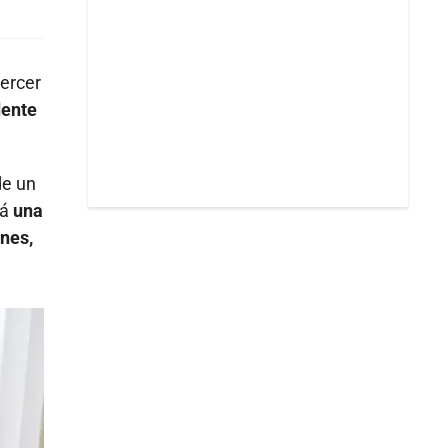
tercer
dente
de un
rá
una
ones,