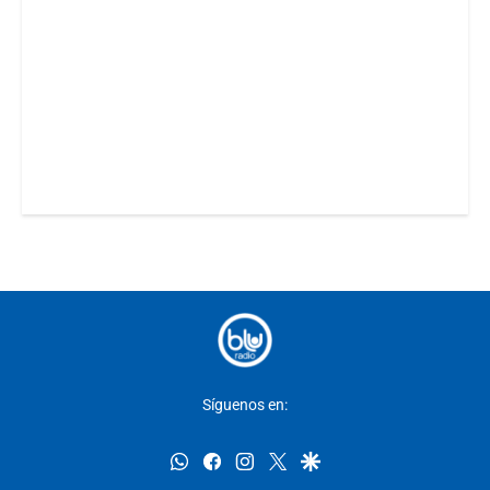
Síguenos en:
whatsapp
facebook
instagram
twitter
google