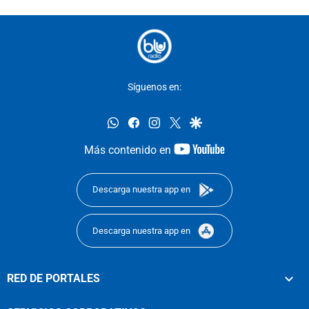
Síguenos en:
whatsapp
facebook
instagram
twitter
google
youtube-
Más contenido en
footer
Descarga nuestra app en
Descarga nuestra app en
RED DE PORTALES