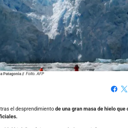
la Patagonia //
Foito. AFP
Faceboo
X
 tras el desprendimiento
de una gran masa de hielo que 
iciales.