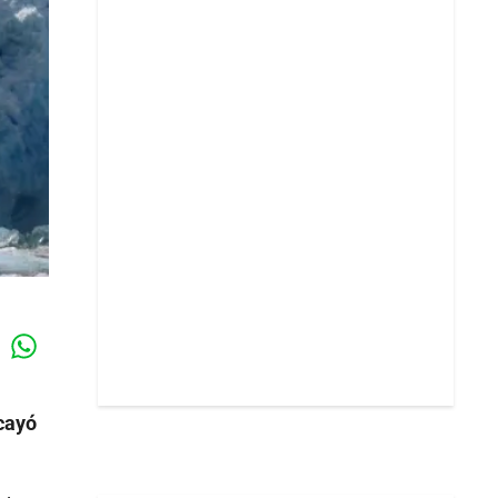
Whatsapp
k
cayó