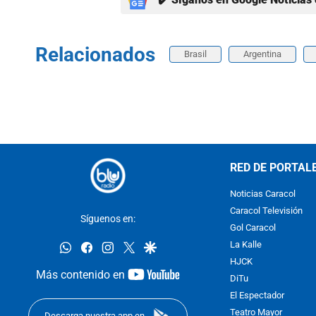
Relacionados
Brasil
Argentina
RED DE PORTAL
Noticias Caracol
Caracol Televisión
Síguenos en:
Gol Caracol
whatsapp
facebook
instagram
twitter
google
La Kalle
HJCK
youtube-
Más contenido en
DiTu
footer
El Espectador
Teatro Mayor
Descarga nuestra app en