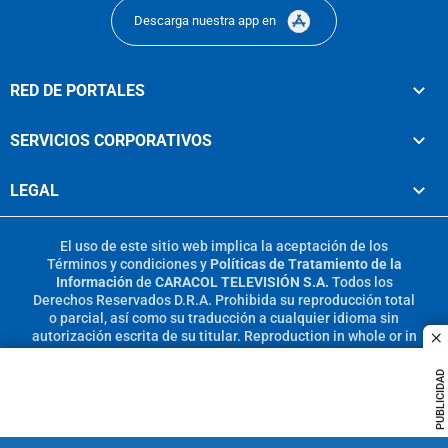
Descarga nuestra app en
RED DE PORTALES
SERVICIOS CORPORATIVOS
LEGAL
El uso de este sitio web implica la aceptación de los
Términos y condiciones
y
Políticas de Tratamiento de la
Información
de
CARACOL TELEVISIÓN S.A.
Todos los
Derechos Reservados D.R.A. Prohibida su reproducción total
o parcial, así como su traducción a cualquier idioma sin
autorización escrita de su titular. Reproduction in whole or in
c
part, or translation without written permission is prohibited.
All rights reserved 2025.
PUBLICIDAD
MIEMBRO DE: