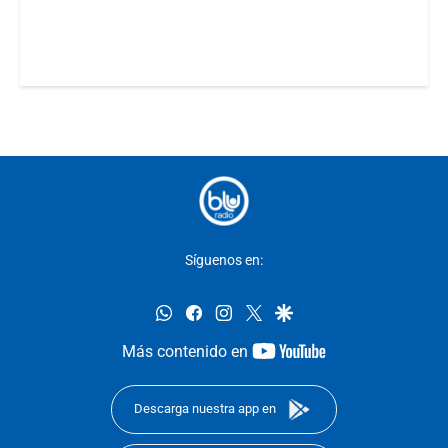
Síguenos en:
whatsapp
facebook
instagram
twitter
google
youtube-
Más contenido en
footer
Descarga nuestra app en