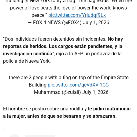
Building in New York to fly a flag. The flag reads “When the
power of love beats the love of power the world knows
peace.”
pic.twitter.com/YrIudqf9Lx
— FOX 4 NEWS (@FOX4)
July 1, 2026
"Dos individuos fueron detenidos sin incidentes.
No hay
reportes de heridos. Los cargos están pendientes, y la
investigación continúa
", dijo a la AFP un portavoz de la
policía de Nueva York.
there are 2 people with a flag on top of the Empire State
Building
pic.twitter.com/qcVdXVi1CC
— Muhammad (@zulali)
July 1, 2026
El hombre se postró sobre una rodilla y
le pidió matrimonio
a la mujer, antes de que se besaran y se abrazaran.