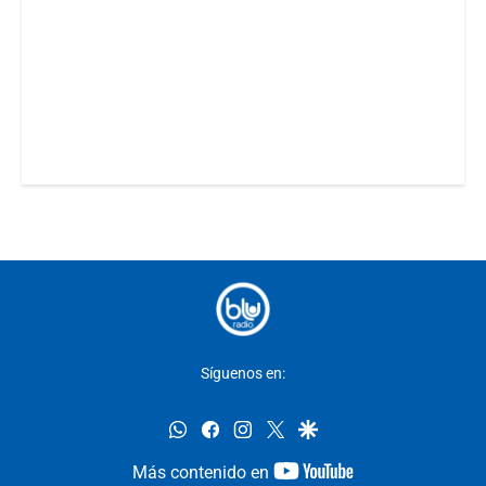
Síguenos en:
whatsapp
facebook
instagram
twitter
google
youtube-
Más contenido en