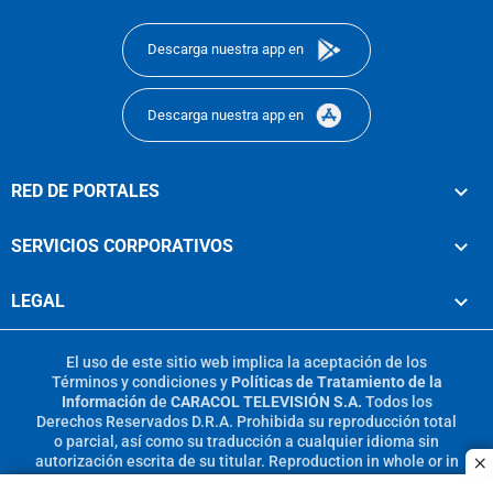
footer
Descarga nuestra app en
Descarga nuestra app en
RED DE PORTALES
SERVICIOS CORPORATIVOS
LEGAL
El uso de este sitio web implica la aceptación de los
Términos y condiciones
y
Políticas de Tratamiento de la
Información
de
CARACOL TELEVISIÓN S.A.
Todos los
Derechos Reservados D.R.A. Prohibida su reproducción total
o parcial, así como su traducción a cualquier idioma sin
autorización escrita de su titular. Reproduction in whole or in
c
part, or translation without written permission is prohibited.