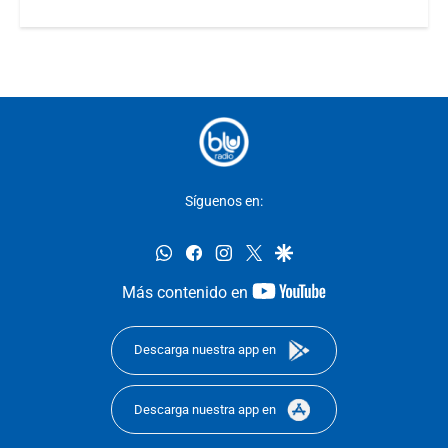
Síguenos en:
whatsapp
facebook
instagram
twitter
google
youtube-
Más contenido en
footer
Descarga nuestra app en
Descarga nuestra app en