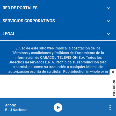
RED DE PORTALES
SERVICIOS CORPORATIVOS
LEGAL
El uso de este sitio web implica la aceptación de los
Términos y condiciones
y
Políticas de Tratamiento de la
Información
de
CARACOL TELEVISIÓN S.A.
Todos los
Derechos Reservados D.R.A. Prohibida su reproducción total
o parcial, así como su traducción a cualquier idioma sin
autorización escrita de su titular. Reproduction in whole or in
c
part, or translation without written permission is prohibited.
All rights reserved 2025.
PUBLICIDAD
MIEMBRO DE:
media-icon
BLU Nacional