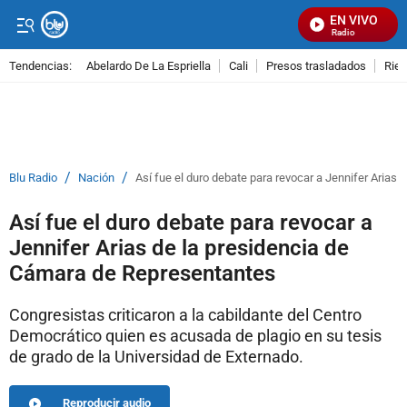
EN VIVO
Señal Visual Radio
Tendencias:
Abelardo De La Espriella
Cali
Presos trasladados
Rie
PUBLICIDAD
/
/
Blu Radio
Nación
Así fue el duro debate para revocar a Jennifer Arias
Así fue el duro debate para revocar a
Jennifer Arias de la presidencia de
Cámara de Representantes
Congresistas criticaron a la cabildante del Centro
Democrático quien es acusada de plagio en su tesis
de grado de la Universidad de Externado.
Reproducir audio