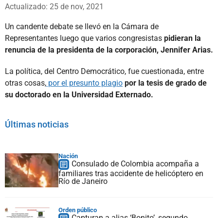
Whatsapp
Facebook
X
Actualizado: 25 de nov, 2021
Un candente debate se llevó en la Cámara de
Representantes luego que varios congresistas
pidieran la
renuncia de la presidenta de la corporación, Jennifer Arias.
La política, del Centro Democrático, fue cuestionada, entre
otras cosas,
por el presunto plagio
por la tesis de grado de
su doctorado en la Universidad Externado.
Últimas noticias
Nación
Consulado de Colombia acompaña a
familiares tras accidente de helicóptero en
Río de Janeiro
Orden público
Capturan a alias ‘Bonito’, segundo