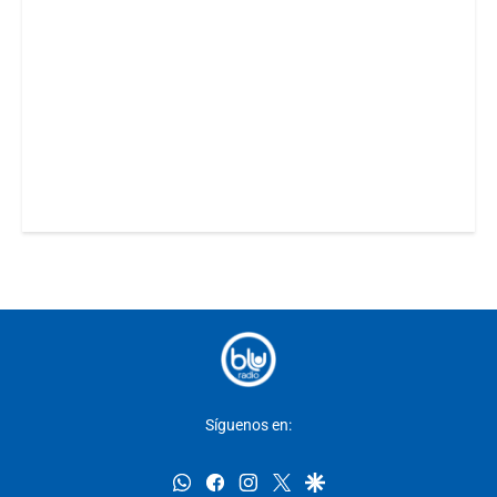
Síguenos en:
whatsapp
facebook
instagram
twitter
google