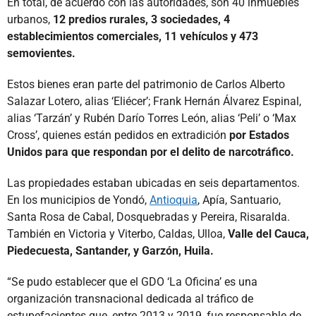
En total, de acuerdo con las autoridades, son 40 inmuebles
urbanos,
12 predios rurales, 3 sociedades, 4
establecimientos comerciales, 11 vehículos y 473
semovientes.
Estos bienes eran parte del patrimonio de Carlos Alberto
Salazar Lotero, alias ‘Eliécer’; Frank Hernán Álvarez Espinal,
alias ‘Tarzán’ y Rubén Darío Torres León, alias ‘Peli’ o ‘Max
Cross’, quienes están pedidos en extradición
por Estados
Unidos para que respondan por el delito de narcotráfico.
Las propiedades estaban ubicadas en seis departamentos.
En los municipios de Yondó,
Antioquia
, Apía, Santuario,
Santa Rosa de Cabal, Dosquebradas y Pereira, Risaralda.
También en Victoria y Viterbo, Caldas, Ulloa,
Valle del Cauca,
Piedecuesta, Santander, y Garzón, Huila.
“Se pudo establecer que el GDO ‘La Oficina’ es una
organización transnacional dedicada al tráfico de
estupefacientes que, entre 2013 y 2019, fue responsable de