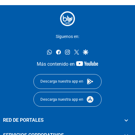
Síguenos en:
whatsapp
facebook
instagram
twitter
google
youtube-
Más contenido en
footer
Descarga nuestra app en
Descarga nuestra app en
RED DE PORTALES