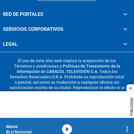
RED DE PORTALES
SERVICIOS CORPORATIVOS
LEGAL
El uso de este sitio web implica la aceptación de los
Términos y condiciones
y
Políticas de Tratamiento de la
Información
de
CARACOL TELEVISIÓN S.A.
Todos los
Derechos Reservados D.R.A. Prohibida su reproducción total
o parcial, así como su traducción a cualquier idioma sin
autorización escrita de su titular. Reproduction in whole or in
c
part, or translation without written permission is prohibited.
All rights reserved 2025.
PUBLICIDAD
MIEMBRO DE:
media-icon
BLU Nacional