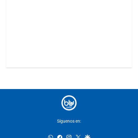
Síguenos en:
whatsapp
facebook
instagram
twitter
google