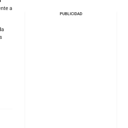
5
ente a
PUBLICIDAD
da
s