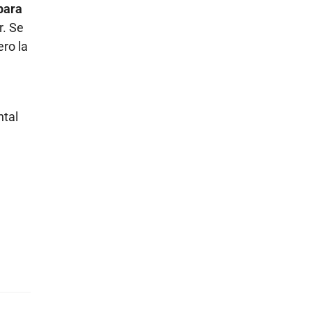
para
r. Se
ro la
ntal