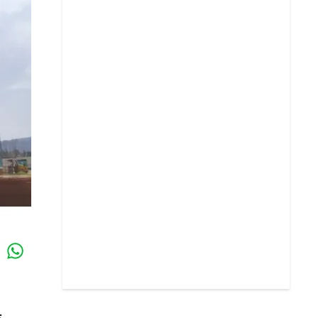
Whatsapp
k