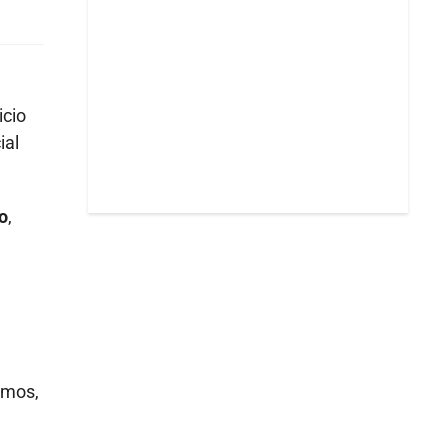
icio
ial
o
,
imos,
a