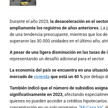
Durante el año 2023,
la desaceleración en el secto
ampliamente los registros de años anteriores.
La p
de una tendencia preocupante, mientras que los desi
superaron las 30.000 unidades en el último año, atri
A pesar de una ligera disminución en las tasas de 
representando un desafío adicional para el sector.
La economía del país se encuentra en una situación
mercado de
vivienda
que está un 40 %
por debajo d
También indicó que el número de subsidios asignad
significativamente en 2023,
afectando especialment
quienes no pueden acceder a créditos hipotecarios. 
concentración en un solo programa, "
Mi Casa Ya
",