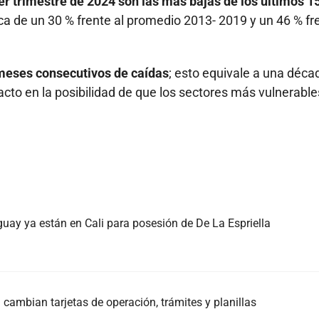
er trimestre de 2024 son las más bajas de los últimos 1
ca de un 30 % frente al promedio 2013- 2019 y un 46 % fr
 meses consecutivos de caídas
; esto equivale a una déca
cto en la posibilidad de que los sectores más vulnerable
guay ya están en Cali para posesión de De La Espriella
cambian tarjetas de operación, trámites y planillas