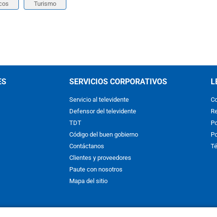
cos
Turismo
ES
SERVICIOS CORPORATIVOS
L
Servicio al televidente
Co
Defensor del televidente
Re
TDT
Po
Código del buen gobierno
Po
Contáctanos
Té
Clientes y proveedores
Paute con nosotros
Mapa del sitio