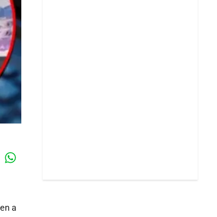
Whatsapp
k
len a