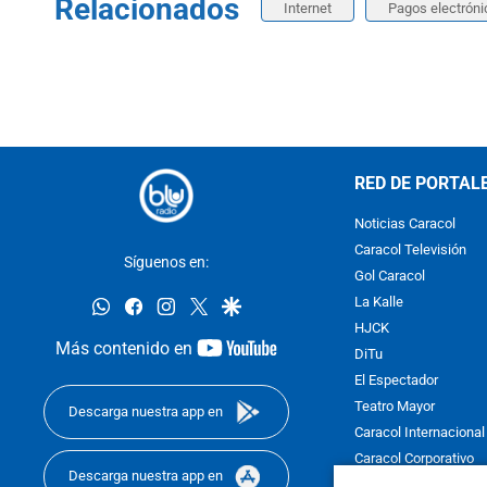
Relacionados
Internet
Pagos electróni
RED DE PORTAL
Noticias Caracol
Caracol Televisión
Síguenos en:
Gol Caracol
whatsapp
facebook
instagram
twitter
google
La Kalle
HJCK
youtube-
Más contenido en
DiTu
footer
El Espectador
Teatro Mayor
Descarga nuestra app en
Caracol Internacional
Caracol Corporativo
Descarga nuestra app en
Caracol Next