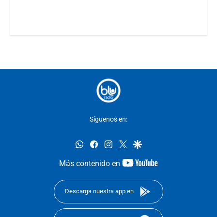
Síguenos en:
whatsapp
facebook
instagram
twitter
google
youtube-
Más contenido en
footer
Descarga nuestra app en