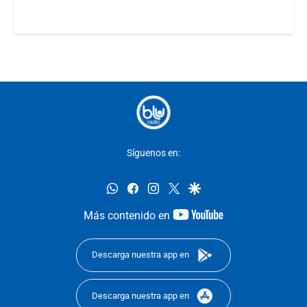
Síguenos en:
whatsapp
facebook
instagram
twitter
google
youtube-
Más contenido en
footer
Descarga nuestra app en
Descarga nuestra app en