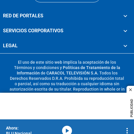
RED DE PORTALES
SERVICIOS CORPORATIVOS
LEGAL
El uso de este sitio web implica la aceptación de los
Términos y condiciones
y
Políticas de Tratamiento de la
Información
de
CARACOL TELEVISIÓN S.A.
Todos los
Derechos Reservados D.R.A. Prohibida su reproducción total
o parcial, así como su traducción a cualquier idioma sin
autorización escrita de su titular. Reproduction in whole or in
c
part, or translation without written permission is prohibited.
All rights reserved 2025.
PUBLICIDAD
MIEMBRO DE:
media-icon
BLU Nacional