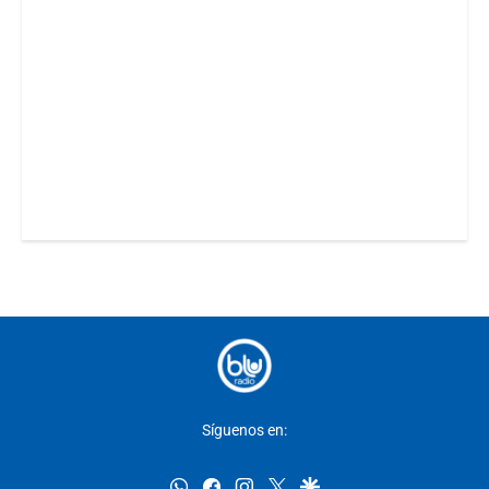
Síguenos en:
whatsapp
facebook
instagram
twitter
google