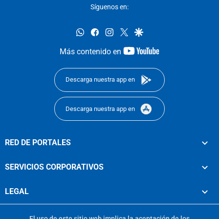
Síguenos en:
whatsapp
facebook
instagram
twitter
google
youtube-
Más contenido en
footer
Descarga nuestra app en
Descarga nuestra app en
RED DE PORTALES
SERVICIOS CORPORATIVOS
LEGAL
El uso de este sitio web implica la aceptación de los