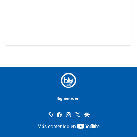
Síguenos en:
whatsapp
facebook
instagram
twitter
google
youtube-
Más contenido en
footer