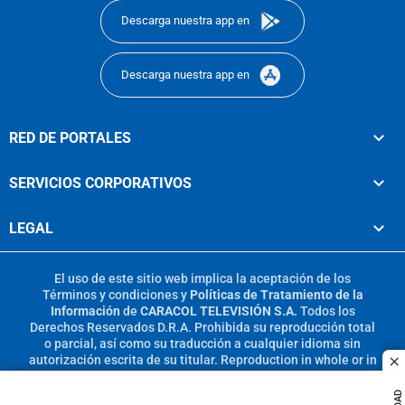
Descarga nuestra app en
Descarga nuestra app en
RED DE PORTALES
SERVICIOS CORPORATIVOS
LEGAL
El uso de este sitio web implica la aceptación de los
Términos y condiciones
y
Políticas de Tratamiento de la
Información
de
CARACOL TELEVISIÓN S.A.
Todos los
Derechos Reservados D.R.A. Prohibida su reproducción total
o parcial, así como su traducción a cualquier idioma sin
autorización escrita de su titular. Reproduction in whole or in
c
part, or translation without written permission is prohibited.
All rights reserved 2025.