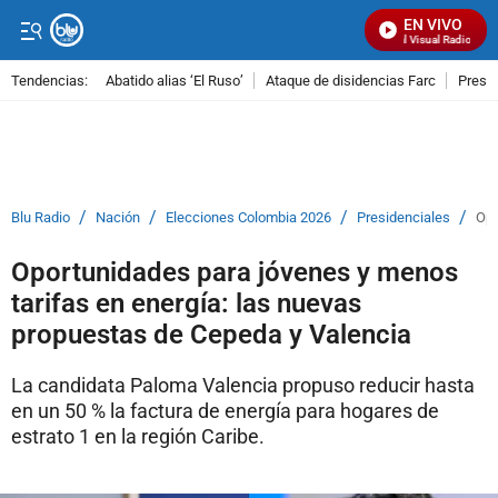
EN VIVO
Señal Visual Radio
Tendencias:
Abatido alias ‘El Ruso’
Ataque de disidencias Farc
Preso
PUBLICIDAD
/
/
/
/
Blu Radio
Nación
Elecciones Colombia 2026
Presidenciales
Opo
Oportunidades para jóvenes y menos
tarifas en energía: las nuevas
propuestas de Cepeda y Valencia
La candidata Paloma Valencia propuso reducir hasta
en un 50 % la factura de energía para hogares de
estrato 1 en la región Caribe.