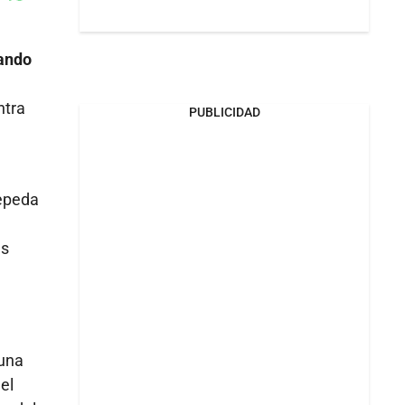
Whatsapp
k
ando
ntra
PUBLICIDAD
Cepeda
as
una
el