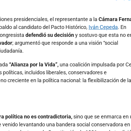
Faceboo
X
iones presidenciales, el representante a la
Cámara Fern
aldo al candidato del Pacto Histórico,
Iván Cepeda
. En
congresista
defendió su decisión
y sostuvo que esta no e
rvador
; argumentó que responde a una visión “social
iudadanía.
mada
“Alianza por la Vida”,
una coalición impulsada por 
 políticas, incluidos liberales, conservadores e
creciente en la política nacional: la flexibilización de l
ra política no es contradictoria,
sino que se enmarca en 
he venido levantando una bandera social conservadora en 