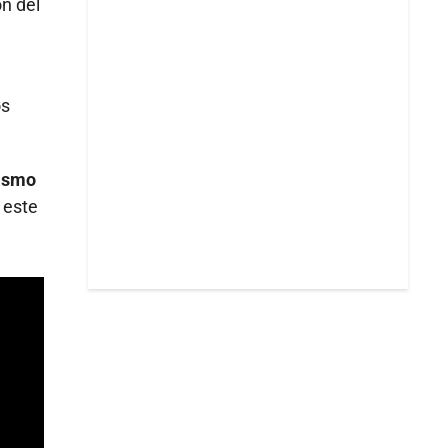
ón del
os
rismo
 este