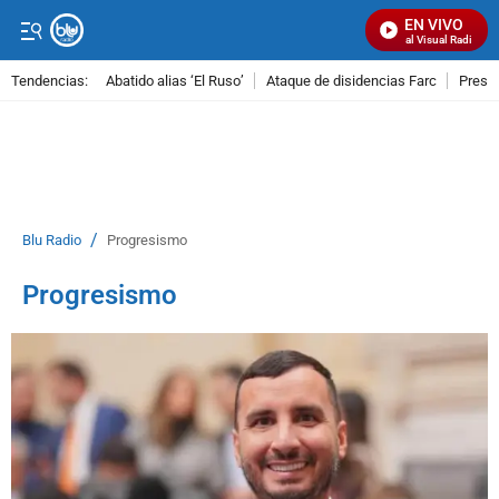
EN VIVO
Señal Visual Radio
Tendencias:
Abatido alias ‘El Ruso’
Ataque de disidencias Farc
Preso
PUBLICIDAD
/
Blu Radio
Progresismo
Progresismo