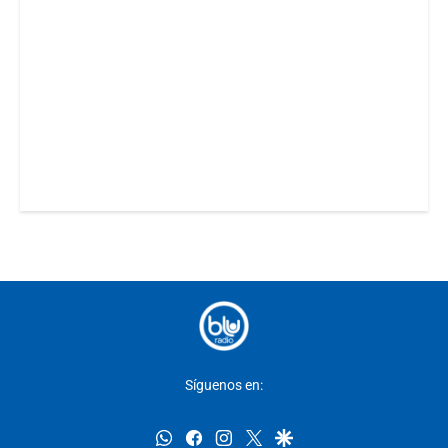
Síguenos en:
whatsapp
facebook
instagram
twitter
google