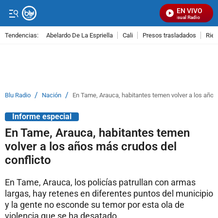
EN VIVO
Señal Visual Radio
Tendencias:
Abelardo De La Espriella
Cali
Presos trasladados
Rie
PUBLICIDAD
/
/
Blu Radio
Nación
En Tame, Arauca, habitantes temen volver a los años
Informe especial
En Tame, Arauca, habitantes temen
volver a los años más crudos del
conflicto
En Tame, Arauca, los policías patrullan con armas
largas, hay retenes en diferentes puntos del municipio
y la gente no esconde su temor por esta ola de
violencia que se ha desatado.