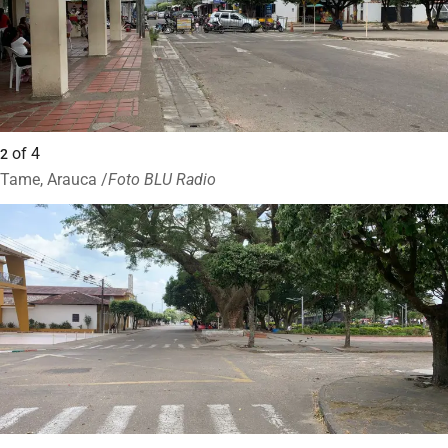
of
4
2
Tame, Arauca /
Foto BLU Radio