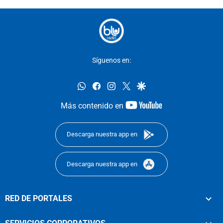
Síguenos en:
whatsapp
facebook
instagram
twitter
google
youtube-
Más contenido en
footer
Descarga nuestra app en
Descarga nuestra app en
RED DE PORTALES