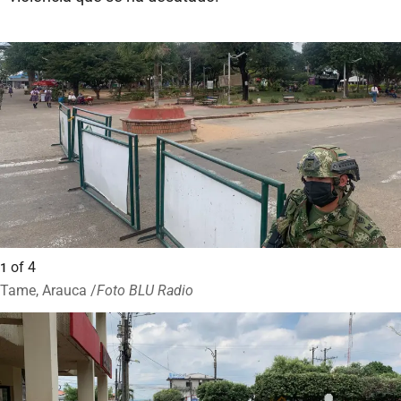
of
4
1
Tame, Arauca /
Foto BLU Radio