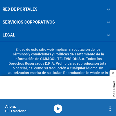
RED DE PORTALES
SERVICIOS CORPORATIVOS
LEGAL
El uso de este sitio web implica la aceptación de los
Términos y condiciones
y
Políticas de Tratamiento de la
Información
de
CARACOL TELEVISIÓN S.A.
Todos los
Derechos Reservados D.R.A. Prohibida su reproducción total
o parcial, así como su traducción a cualquier idioma sin
autorización escrita de su titular. Reproduction in whole or in
c
part, or translation without written permission is prohibited.
All rights reserved 2025.
PUBLICIDAD
MIEMBRO DE:
media-icon
BLU Nacional