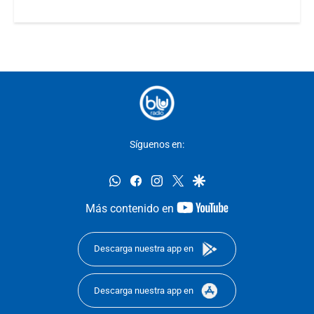
Síguenos en:
whatsapp
facebook
instagram
twitter
google
youtube-
Más contenido en
footer
Descarga nuestra app en
Descarga nuestra app en