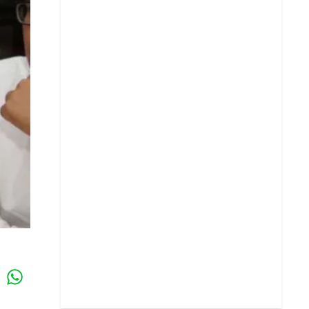
Whatsapp
k