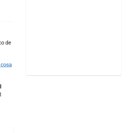
co de
 cosa
l
l