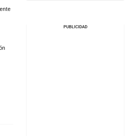
dente
a
PUBLICIDAD
ión