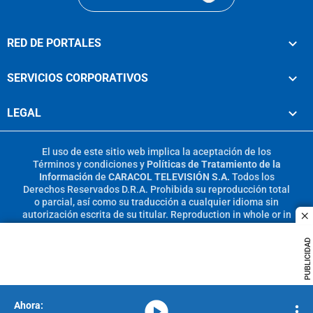
RED DE PORTALES
SERVICIOS CORPORATIVOS
LEGAL
El uso de este sitio web implica la aceptación de los
Términos y condiciones
y
Políticas de Tratamiento de la
Información
de
CARACOL TELEVISIÓN S.A.
Todos los
Derechos Reservados D.R.A. Prohibida su reproducción total
o parcial, así como su traducción a cualquier idioma sin
autorización escrita de su titular. Reproduction in whole or in
c
part, or translation without written permission is prohibited.
All rights reserved 2025.
PUBLICIDAD
MIEMBRO DE:
media-icon