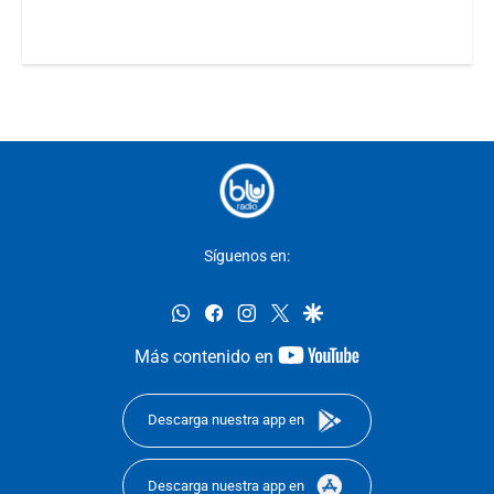
Síguenos en:
whatsapp
facebook
instagram
twitter
google
youtube-
Más contenido en
footer
Descarga nuestra app en
Descarga nuestra app en