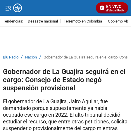
EN VIVO
Señal Visual Radio
Tendencias:
Desastre nacional
Terremoto en Colombia
Gobierno Abel
PUBLICIDAD
/
/
Blu Radio
Nación
Gobernador de La Guajira seguirá en el cargo: Conse
Gobernador de La Guajira seguirá en el
cargo: Consejo de Estado negó
suspensión provisional
El gobernador de La Guajira, Jairo Aguilar, fue
demandado porque supuestamente ya había
ocupado ese cargo en 2022. El alto tribunal decidió
estudiar el recurso, que entre otras peticiones, solicita
suspenderlo provisionalmente del cargo mientras