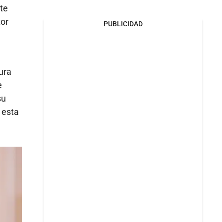
te
tor
PUBLICIDAD
ura
e
su
 esta