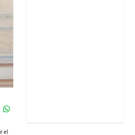
Whatsapp
k
r el