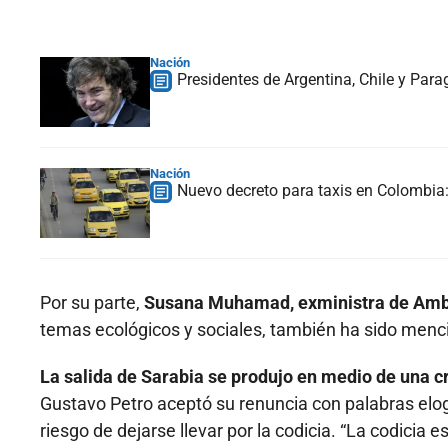
Nación
Presidentes de Argentina, Chile y Para
Nación
Nuevo decreto para taxis en Colombia: 
Por su parte,
Susana Muhamad, exministra de Ambien
temas ecológicos y sociales, también ha sido menc
La salida de Sarabia se produjo en medio de una cr
Gustavo Petro aceptó su renuncia con palabras elogio
riesgo de dejarse llevar por la codicia. “La codicia e