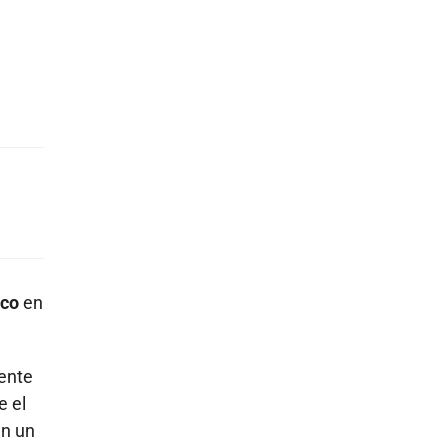
ico
en
ente
e el
en un