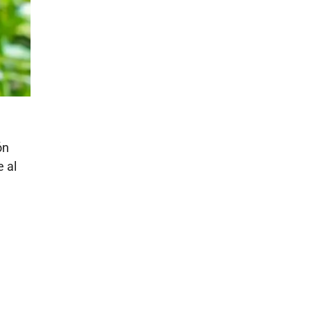
ón
e al