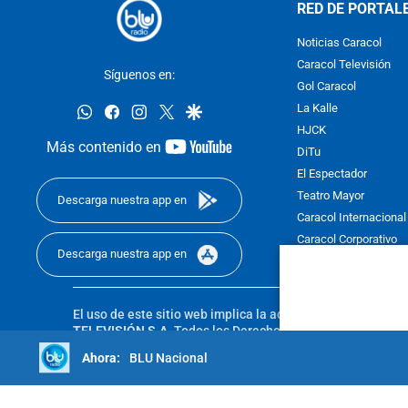
RED DE PORTAL
Noticias Caracol
Caracol Televisión
Síguenos en:
Gol Caracol
whatsapp
facebook
instagram
twitter
google
La Kalle
HJCK
youtube-
Más contenido en
DiTu
footer
El Espectador
Teatro Mayor
Descarga nuestra app en
Caracol Internacional
Caracol Corporativo
Descarga nuestra app en
Caracol Next
El uso de este sitio web implica la aceptación de los
Térmi
TELEVISIÓN S.A.
Todos los Derechos Reservados D.R.A. Pro
sin autorización escrita de su titular. Reproduction in whole
BLU Nacional
reserved 2025.