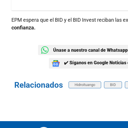
EPM espera que el BID y el BID Invest reciban las e
confianza.
Únase a nuestro canal de Whatsapp 
✔️ Síganos en Google Noticias 
Relacionados
Hidroituango
BID