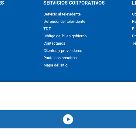
ES
SERVICIOS CORPORATIVOS
L
Servicio al televidente
Co
Defensor del televidente
Re
TDT
Po
Código del buen gobierno
Po
Contáctanos
Té
Clientes y proveedores
Paute con nosotros
Mapa del sitio
nos y condiciones
y
Políticas de Tratamiento de la Información
de
CAR
hibida su reproducción total o parcial, así como su traducción a cual
 or in part, or translation without written permission is prohibited. All 
media-icon