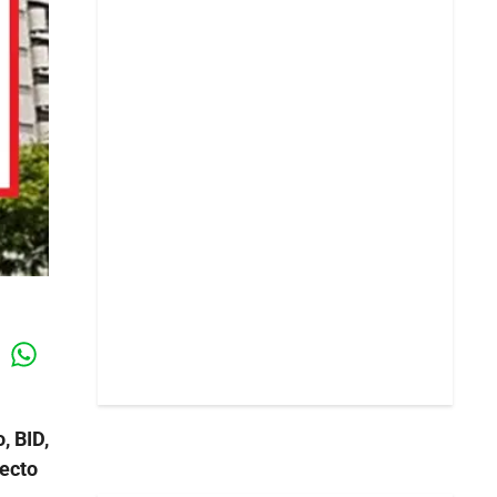
Whatsapp
k
, BID,
ecto