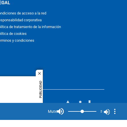
EGAL
ndiciones de acceso a la red
sponsabilidad corporativa
lítica de tratamiento de la información
lítica de cookies
rminos y condiciones
close
PUBLICIDAD
ACOL
quier idioma
MIEMBRO DE:
rights
Mute
Mute